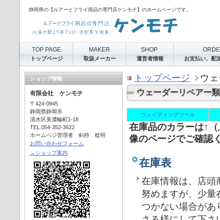
静岡県の【ルアーとフライ用品の専門店ケンモチ】のホームページです。
TOP PAGE
MAKER
SHOP
ORD
トップページ
取扱メーカー
運営者情報
お支払い、配
トップページ
ウェ
ショップ情報
ウェーダーリペアー類
有限会社 ケンモチ
〒424-0945
静岡県静岡市
ウェイディングツール
清水区美濃輪町1-18
在庫品のカラーは↑
TEL.054-352-3622
ホームペジ管理者 剣持 稔明
像のページでご確認
お問い合わせフォーム
→ショップ案内
在庫表
在庫情報は、店頭
努めますが、少量
つかない場合があ
さる様にして下さ