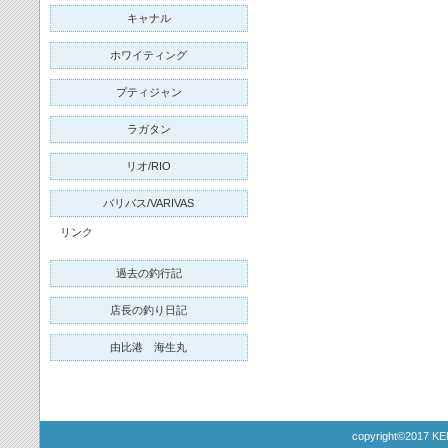
キャナル
ホワイティング
プティジャン
ラガタン
リオ/RIO
バリバス/VARIVAS
リンク
過去の釣行記
店長の釣り日記
由比港 海生丸
copyright©2017 KE