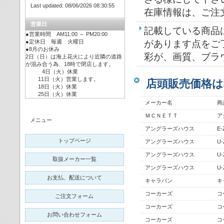
Last updated: 08/06/2026 08:30:55
在庫情報は、ご注
営業日
記載している商品
●営業時間 AM11:00 ～ PM20:00
があります点をご
●定休日 毎週 火曜日
●8月のお休み
彩が、画質、ブラ
2日（日）は海上花火により近隣の道路
が混み合う為、18時で閉店します。
4日（火）休業
11日（火）営業します。
店頭販売価格は
18日（火）休業
25日（火）休業
メーカー名
商
ＭＣＮＥＴＴ
ア
メニュー
アングラーズハウス
E
トップページ
アングラーズハウス
U
アングラーズハウス
U
取扱メーカー一覧
アングラーズハウス
U
お支払、配送について
キャラバン
キ
コーカーズ
コ
ご注文フォーム
コーカーズ
コ
お問い合わせフォーム
コーカーズ
コ