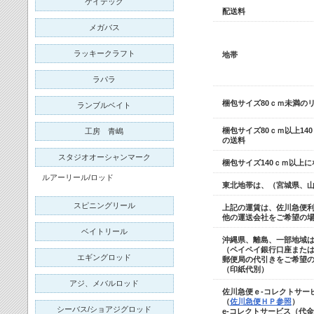
ケイテック
配送料
メガバス
ラッキークラフト
地帯
ラパラ
梱包サイズ80ｃｍ未満の
ランブルベイト
梱包サイズ80ｃｍ以上14
工房 青嶋
の送料
スタジオオーシャンマーク
梱包サイズ140ｃｍ以上
ルアーリール/ロッド
東北地帯は、（宮城県、
スピニングリール
上記の運賃は、佐川急便
他の運送会社をご希望の
ベイトリール
沖縄県、離島、一部地域
（ペイペイ銀行口座また
エギングロッド
郵便局の代引きをご希望の
（印紙代別）
アジ、メバルロッド
佐川急便ｅ-コレクトサー
（
佐川急便ＨＰ参照
）
シーバス/ショアジグロッド
e-コレクトサービス（代