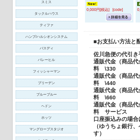
スミス
0,000円[税込]
[code]
0
タックルハウス
ティファ
ハンプ/ハルシオンシステム
■お支払い方法と
バスディ
佐川急便の代引き
バレーヒル
通販代金（商品代
料 \330
フィッシャーマン
通販代金（商品代金
料 \440
ブリーデン
通販代金（商品代金＋
ブルーブルー
料 \660
通販代金（商品
ヘドン
料 サービス
ホッツ
口座振込みの場合
（ゆうちょ銀行、
マングローブスタジオ
す）