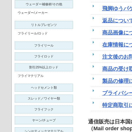
ウェーダー補修材/その他
飛脚ゆうパ
ウェーダー/メーカー
返品につい
リトルプレゼンツ
商品画像に
フライリール/ロッド
在庫情報に
フライリール
注文後のお
フライロッド
割引25%以上ロッド
商品の受け
フライマテリアル
製品の修理
ヘッドセメント類
プライバシ
スレッド／ワイヤー類
特定商取引
フライフック
ヤーン/チューブ
通信販売は日本国
（Mail order shop
シンセティックマテリアル