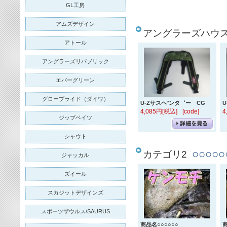
GL工房
アムズデザイン
アングラーズハウ
アトール
アングラーズリパブリック
エバーグリーン
グローブライド（ダイワ）
U-Zサスヘ°ンタ゛ー CG
U
4,085円[税込]
[code]
4
ジップベイツ
シャウト
○○○○
カテゴリ2
ジャッカル
ズイール
スカジットデザインズ
スポーツザウルス/SAURUS
商品名○○○○○○
商