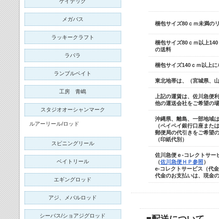
ケイテック
メガバス
梱包サイズ80ｃｍ未満の
ラッキークラフト
梱包サイズ80ｃｍ以上14
の送料
ラパラ
梱包サイズ140ｃｍ以上
ランブルベイト
東北地帯は、（宮城県、
工房 青嶋
上記の運賃は、佐川急便
他の運送会社をご希望の
スタジオオーシャンマーク
沖縄県、離島、一部地域
ルアーリール/ロッド
（ペイペイ銀行口座また
郵便局の代引きをご希望の
（印紙代別）
スピニングリール
佐川急便ｅ-コレクトサー
ベイトリール
（
佐川急便ＨＰ参照
）
e-コレクトサービス（代
代金のお支払いは、
現金
エギングロッド
アジ、メバルロッド
シーバス/ショアジグロッド
■配送について