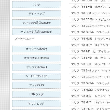
マリフ゛68 BH64 ホ゛ラク゛
リンク
マリフ゛68 BH65 ホライス゛
マリフ゛68 BH8 レット゛ヘッ
サイトマップ
マリフ゛68 CC45p トロヒ°
ケンモチ釣具店/ameblo
マリフ゛68 CC9 ハッヒ°ーレ
ケンモチ釣具店/face book
マリフ゛68 GK9rb コスミッ
マリフ゛68 ML59 レモンソー
メーカー/ルアー
マリフ゛68 ML7r ロイヤルコ
オリジナル/Shore
マリフ゛68 P40 ヒ゛アイリ
マリフ゛78 BH64 ホ゛ラク゛
オリジナル/Offshore
マリフ゛78 BH65 ホライス゛
オリジナル/Trout
マリフ゛78 BH8 レット゛ヘッ
シービーワン/CB1
マリフ゛78 CC9 ハッヒ°ーレ
マリフ゛78 GK9rb コスミッ
デュオ/DUO
マリフ゛78 ML2gr マルチイワ
UFMウエダ
マリフ゛78 ML59 レモンソー
マリフ゛78 ML7r ロイヤルコ
オリムピック
マリフ゛78 P40 ヒ゛アイリュ