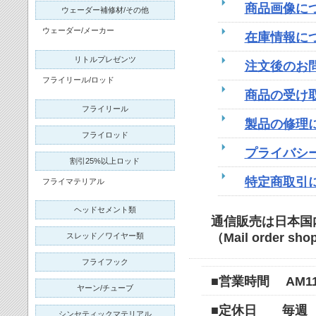
商品画像に
ウェーダー補修材/その他
ウェーダー/メーカー
在庫情報に
リトルプレゼンツ
注文後のお
フライリール/ロッド
商品の受け
フライリール
製品の修理
フライロッド
プライバシ
割引25%以上ロッド
特定商取引
フライマテリアル
ヘッドセメント類
通信販売は日本国
（Mail order shop
スレッド／ワイヤー類
フライフック
■営業時間 AM11:0
ヤーン/チューブ
■定休日 毎週
シンセティックマテリアル