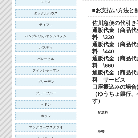
スミス
■お支払い方法と
タックルハウス
佐川急便の代引き
ティファ
通販代金（商品代
ハンプ/ハルシオンシステム
料 \330
通販代金（商品代金
バスディ
料 \440
通販代金（商品代金＋
バレーヒル
料 \660
フィッシャーマン
通販代金（商品
料 サービス
ブリーデン
口座振込みの場合
（ゆうちょ銀行、
ブルーブルー
す）
ヘドン
配送料
ホッツ
マングローブスタジオ
地帯