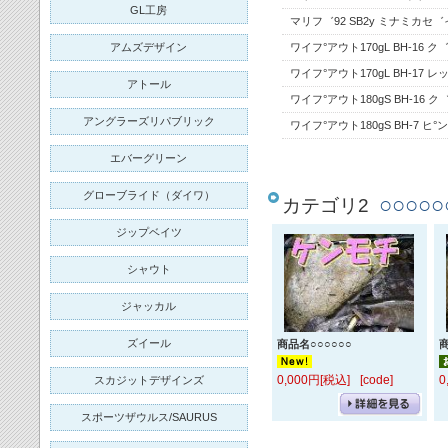
GL工房
マリフ゛92 SB2y ミナミカセ
アムズデザイン
ワイフ°アウト170gL BH-16
ワイフ°アウト170gL BH-17
アトール
ワイフ°アウト180gS BH-16
アングラーズリパブリック
ワイフ°アウト180gS BH-7 ヒ°
エバーグリーン
グローブライド（ダイワ）
○○○○
カテゴリ2
ジップベイツ
シャウト
ジャッカル
ズイール
商品名○○○○○○
商
0,000円[税込]
[code]
0
スカジットデザインズ
スポーツザウルス/SAURUS