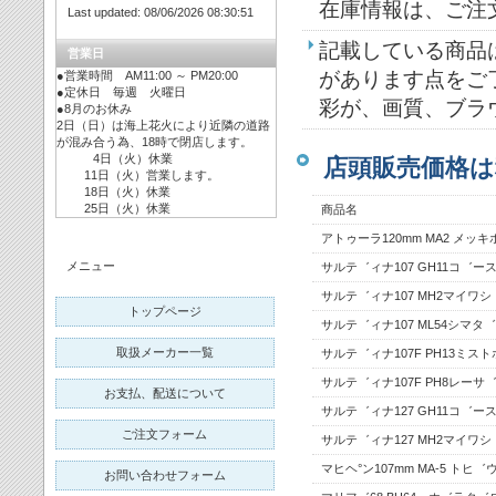
在庫情報は、ご注
Last updated: 08/06/2026 08:30:51
記載している商品
営業日
があります点をご
●営業時間 AM11:00 ～ PM20:00
●定休日 毎週 火曜日
彩が、画質、ブラ
●8月のお休み
2日（日）は海上花火により近隣の道路
が混み合う為、18時で閉店します。
4日（火）休業
店頭販売価格は
11日（火）営業します。
18日（火）休業
25日（火）休業
商品名
アトゥーラ120mm MA2 メッ
メニュー
サルテ゛ィナ107 GH11コ゛ー
サルテ゛ィナ107 MH2マイワシ
トップページ
サルテ゛ィナ107 ML54シマ
取扱メーカー一覧
サルテ゛ィナ107F PH13ミス
サルテ゛ィナ107F PH8レー
お支払、配送について
サルテ゛ィナ127 GH11コ゛ー
ご注文フォーム
サルテ゛ィナ127 MH2マイワシ
マヒヘ°ン107mm MA-5 トヒ゛
お問い合わせフォーム