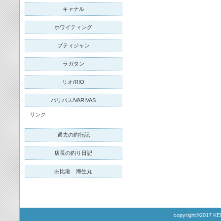
キャナル
ホワイティング
プティジャン
ラガタン
リオ/RIO
バリバス/VARIVAS
リンク
過去の釣行記
店長の釣り日記
由比港 海生丸
copyright©2017 KE