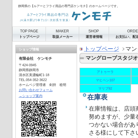
静岡県の【ルアーとフライ用品の専門店ケンモチ】のホームページです。
TOP PAGE
MAKER
SHOP
ORD
トップページ
取扱メーカー
運営者情報
お支払い、配
トップページ
マン
ショップ情報
マングローブスタジオ
有限会社 ケンモチ
〒424-0945
静岡県静岡市
アトゥーラ
清水区美濃輪町1-18
TEL.054-352-3622
マヒペン107
ホームペジ管理者 剣持 稔明
マリブ92
お問い合わせフォーム
在庫表
→ショップ案内
在庫情報は、店頭
努めますが、少量
つかない場合があ
さる様にして下さ