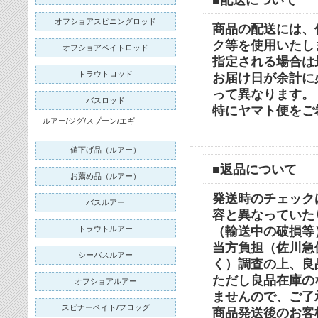
オフショアスピニングロッド
商品の配送には、
ク等を使用いたし
オフショアベイトロッド
指定される場合は
トラウトロッド
お届け日が余計に
って異なります。
バスロッド
特にヤマト便をご
ルアー/ジグ/スプーン/エギ
値下げ品（ルアー）
■返品について
お薦め品（ルアー）
発送時のチェック
バスルアー
容と異なっていた
（輸送中の破損等
トラウトルアー
当方負担（佐川急
シーバスルアー
く）調査の上、良
ただし良品在庫の
オフショアルアー
ませんので、ご了
スピナーベイト/フロッグ
商品発送後のお客