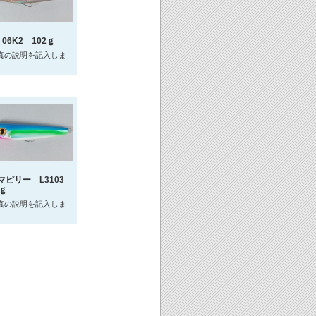
 06K2 102ｇ
真の説明を記入しま
。
マピリー L3103
8ｇ
真の説明を記入しま
。