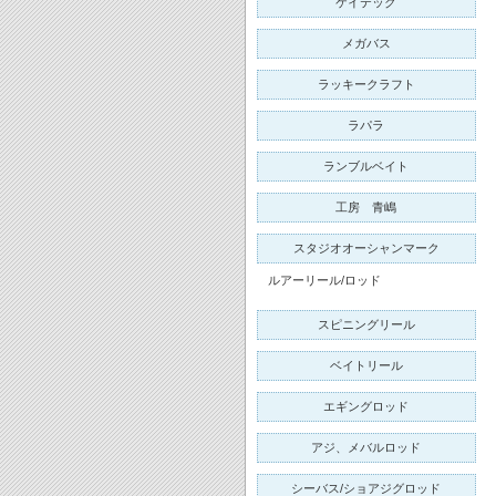
ケイテック
メガバス
ラッキークラフト
ラパラ
ランブルベイト
工房 青嶋
スタジオオーシャンマーク
ルアーリール/ロッド
スピニングリール
ベイトリール
エギングロッド
アジ、メバルロッド
シーバス/ショアジグロッド