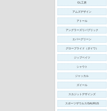
GL工房
アムズデザイン
アトール
アングラーズリパブリック
エバーグリーン
グローブライド（ダイワ）
ジップベイツ
シャウト
ジャッカル
ズイール
スカジットデザインズ
スポーツザウルス/SAURUS