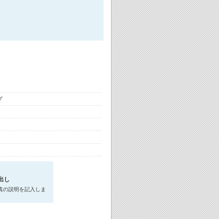
プ
出し
真の説明を記入しま
。