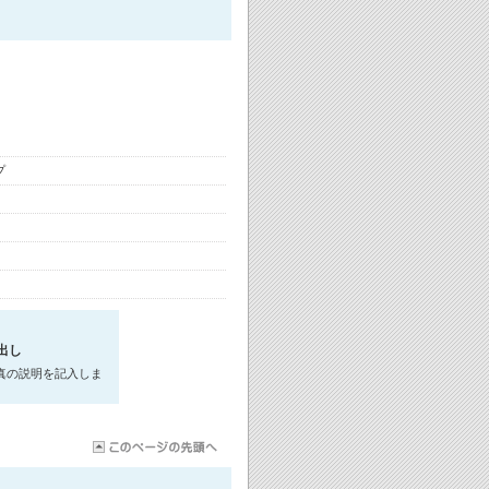
プ
出し
真の説明を記入しま
。