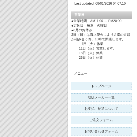
Last updated: 08/01/2026 04:07:10
営業日
●営業時間 AM11:00 ～ PM20:00
●定休日 毎週 火曜日
●8月のお休み
2日（日）は海上花火により近隣の道路
が混み合う為、18時で閉店します。
4日（火）休業
11日（火）営業します。
18日（火）休業
25日（火）休業
メニュー
トップページ
取扱メーカー一覧
お支払、配送について
ご注文フォーム
お問い合わせフォーム