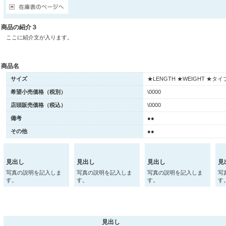
商品の紹介３
ここに紹介文が入ります。
商品名
サイズ
★LENGTH ★WEIGHT ★タイ
希望小売価格（税別）
\0000
店頭販売価格（税込）
\0000
備考
●●
その他
●●
見出し
見出し
見出し
見
写真の説明を記入しま
写真の説明を記入しま
写真の説明を記入しま
写
す。
す。
す。
す
見出し