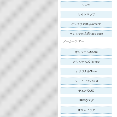
リンク
サイトマップ
ケンモチ釣具店/ameblo
ケンモチ釣具店/face book
メーカー/ルアー
オリジナル/Shore
オリジナル/Offshore
オリジナル/Trout
シービーワン/CB1
デュオ/DUO
UFMウエダ
オリムピック