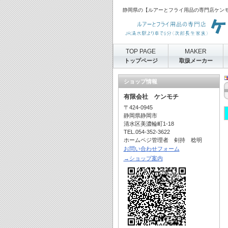
静岡県の【ルアーとフライ用品の専門店ケン
TOP PAGE
MAKER
トップページ
取扱メーカー
ショップ情報
有限会社 ケンモチ
〒424-0945
静岡県静岡市
清水区美濃輪町1-18
TEL.054-352-3622
ホームペジ管理者 剣持 稔明
お問い合わせフォーム
→ショップ案内