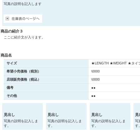
写真の説明を記入します
商品の紹介３
ここに紹介文が入ります。
商品名
サイズ
★LENGTH ★WEIGHT ★タイ
希望小売価格（税別）
\0000
店頭販売価格（税込）
\0000
備考
●●
その他
●●
見出し
見出し
見出し
見
写真の説明を記入しま
写真の説明を記入しま
写真の説明を記入しま
写
す。
す。
す。
す