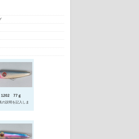
プ
 1202 77ｇ
真の説明を記入しま
。