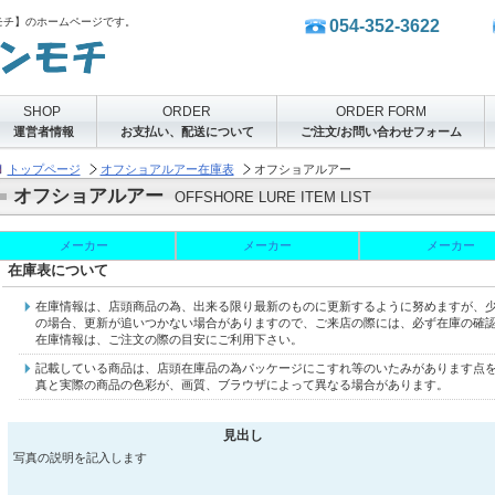
モチ】のホームページです。
054-352-3622
SHOP
ORDER
ORDER FORM
運営者情報
お支払い、配送について
ご注文/お問い合わせフォーム
トップページ
オフショアルアー在庫表
オフショアルアー
オフショアルアー
OFFSHORE LURE ITEM LIST
メーカー
メーカー
メーカー
在庫表について
在庫情報は、店頭商品の為、出来る限り最新のものに更新するように努めますが、
の場合、更新が追いつかない場合がありますので、ご来店の際には、必ず在庫の確
在庫情報は、ご注文の際の目安にご利用下さい。
記載している商品は、店頭在庫品の為パッケージにこすれ等のいたみがあります点
真と実際の商品の色彩が、画質、ブラウザによって異なる場合があります。
見出し
写真の説明を記入します