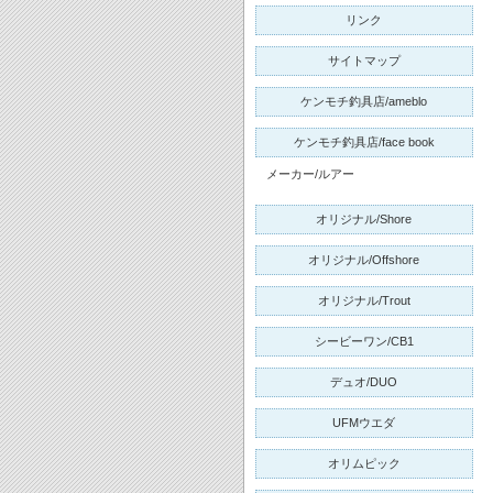
リンク
サイトマップ
ケンモチ釣具店/ameblo
ケンモチ釣具店/face book
メーカー/ルアー
オリジナル/Shore
オリジナル/Offshore
オリジナル/Trout
シービーワン/CB1
デュオ/DUO
UFMウエダ
オリムピック