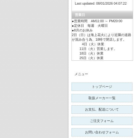
Last updated: 08/01/2026 04:07:22
営業日
●営業時間 AM11:00 ～ PM20:00
●定休日 毎週 火曜日
●8月のお休み
2日（日）は海上花火により近隣の道路
が混み合う為、18時で閉店します。
4日（火）休業
11日（火）営業します。
18日（火）休業
25日（火）休業
メニュー
トップページ
取扱メーカー一覧
お支払、配送について
ご注文フォーム
お問い合わせフォーム