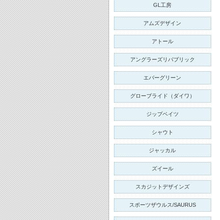
GL工房
アムズデザイン
アトール
アングラーズリパブリック
エバーグリーン
グローブライド（ダイワ）
ジップベイツ
シャウト
ジャッカル
ズイール
スカジットデザインズ
スポーツザウルス/SAURUS