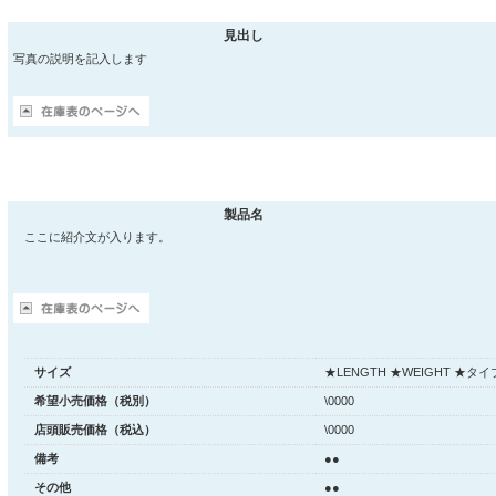
見出し
写真の説明を記入します
製品名
ここに紹介文が入ります。
サイズ
★LENGTH ★WEIGHT ★タイ
希望小売価格（税別）
\0000
店頭販売価格（税込）
\0000
備考
●●
その他
●●