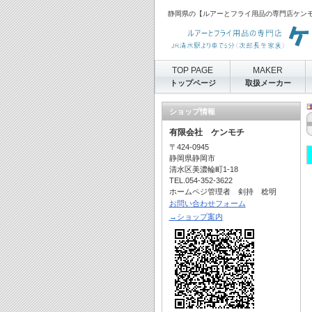
静岡県の【ルアーとフライ用品の専門店ケン
TOP PAGE
MAKER
トップページ
取扱メーカー
ショップ情報
有限会社 ケンモチ
〒424-0945
静岡県静岡市
清水区美濃輪町1-18
TEL.054-352-3622
ホームペジ管理者 剣持 稔明
お問い合わせフォーム
→ショップ案内