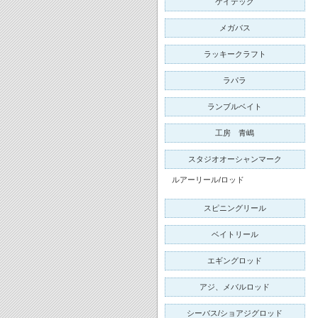
ケイテック
メガバス
ラッキークラフト
ラパラ
ランブルベイト
工房 青嶋
スタジオオーシャンマーク
ルアーリール/ロッド
スピニングリール
ベイトリール
エギングロッド
アジ、メバルロッド
シーバス/ショアジグロッド