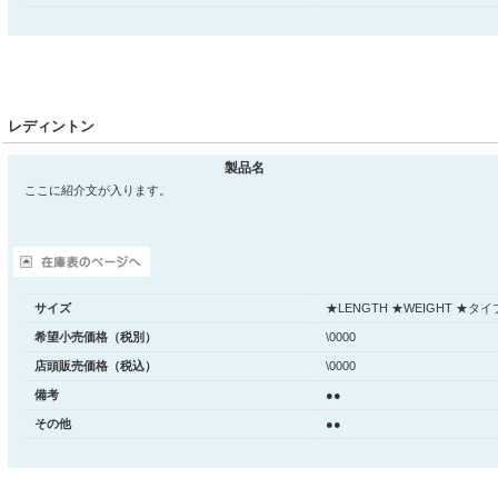
レディントン
製品名
ここに紹介文が入ります。
サイズ
★LENGTH ★WEIGHT ★タイ
希望小売価格（税別）
\0000
店頭販売価格（税込）
\0000
備考
●●
その他
●●