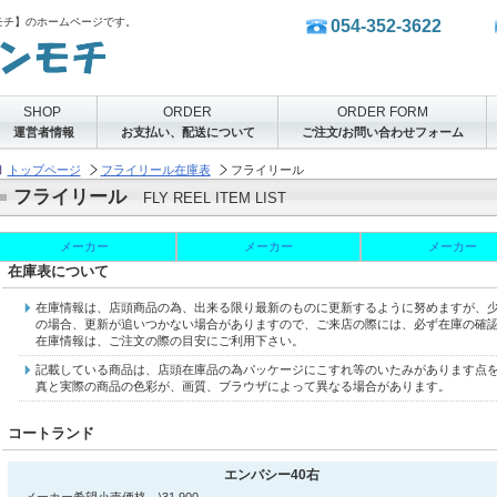
モチ】のホームページです。
054-352-3622
SHOP
ORDER
ORDER FORM
運営者情報
お支払い、配送について
ご注文/お問い合わせフォーム
トップページ
フライリール在庫表
フライリール
フライリール
FLY REEL ITEM LIST
メーカー
メーカー
メーカー
在庫表について
在庫情報は、店頭商品の為、出来る限り最新のものに更新するように努めますが、
の場合、更新が追いつかない場合がありますので、ご来店の際には、必ず在庫の確
在庫情報は、ご注文の際の目安にご利用下さい。
記載している商品は、店頭在庫品の為パッケージにこすれ等のいたみがあります点
真と実際の商品の色彩が、画質、ブラウザによって異なる場合があります。
コートランド
エンバシー40右