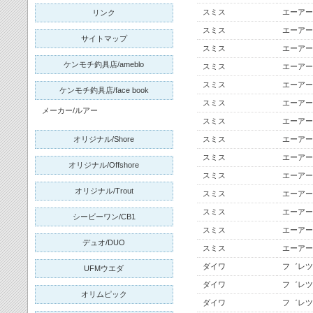
スミス
エーアール
リンク
スミス
エーアール
サイトマップ
スミス
エーアール
ケンモチ釣具店/ameblo
スミス
エーアール
スミス
エーアール
ケンモチ釣具店/face book
スミス
エーアール
メーカー/ルアー
スミス
エーアール
オリジナル/Shore
スミス
エーアール
スミス
エーアール
オリジナル/Offshore
スミス
エーアール
オリジナル/Trout
スミス
エーアール
スミス
エーアール
シービーワン/CB1
スミス
エーアール
デュオ/DUO
スミス
エーアール
ダイワ
フ゛レツトン
UFMウエダ
ダイワ
フ゛レツトン
オリムピック
ダイワ
フ゛レツトン