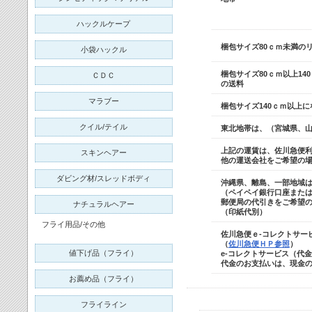
ハックルケープ
梱包サイズ80ｃｍ未満の
小袋ハックル
梱包サイズ80ｃｍ以上14
ＣＤＣ
の送料
マラブー
梱包サイズ140ｃｍ以上
クイル/テイル
東北地帯は、（宮城県、
上記の運賃は、佐川急便
スキンヘアー
他の運送会社をご希望の
ダビング材/スレッドボディ
沖縄県、離島、一部地域
（ペイペイ銀行口座また
郵便局の代引きをご希望の
ナチュラルヘアー
（印紙代別）
フライ用品/その他
佐川急便ｅ-コレクトサー
（
佐川急便ＨＰ参照
）
値下げ品（フライ）
e-コレクトサービス（代
代金のお支払いは、
現金
お薦め品（フライ）
フライライン