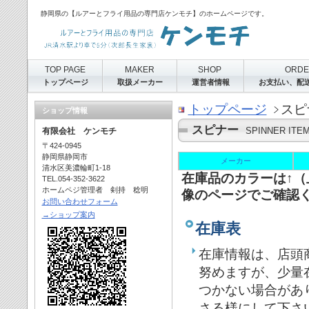
静岡県の【ルアーとフライ用品の専門店ケンモチ】のホームページです。
TOP PAGE
MAKER
SHOP
ORD
トップページ
取扱メーカー
運営者情報
お支払い、配
トップページ
スピ
ショップ情報
スピナー
SPINNER ITEM
有限会社 ケンモチ
〒424-0945
静岡県静岡市
メーカー
清水区美濃輪町1-18
在庫品のカラーは↑
TEL.054-352-3622
ホームペジ管理者 剣持 稔明
像のページでご確認
お問い合わせフォーム
→ショップ案内
在庫表
在庫情報は、店頭
努めますが、少量
つかない場合があ
さる様にして下さ