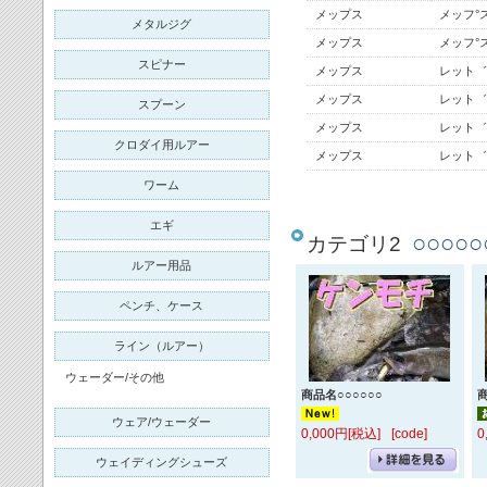
メップス
メッフ°
メタルジグ
メップス
メッフ°
スピナー
メップス
レット゛
メップス
レット゛
スプーン
メップス
レット゛
クロダイ用ルアー
メップス
レット゛
ワーム
エギ
○○○○
カテゴリ2
ルアー用品
ペンチ、ケース
ライン（ルアー）
ウェーダー/その他
商品名○○○○○○
商
ウェア/ウェーダー
0,000円[税込]
[code]
0
ウェイディングシューズ