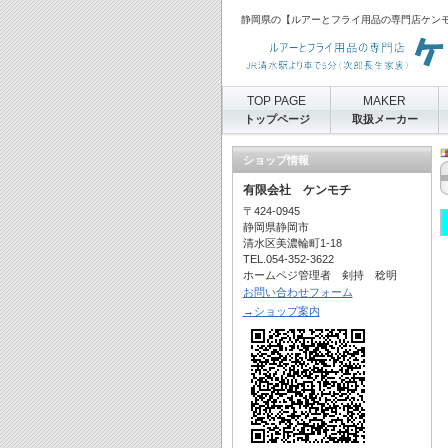
静岡県の【ルアーとフライ用品の専門店ケン
TOP PAGE
MAKER
トップページ
取扱メーカー
ショップ情報
有限会社 ケンモチ
〒424-0945
静岡県静岡市
清水区美濃輪町1-18
TEL.054-352-3622
ホームペジ管理者 剣持 稔明
お問い合わせフォーム
→ショップ案内