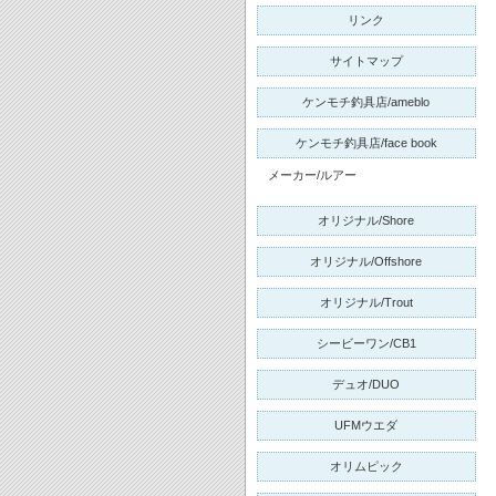
リンク
サイトマップ
ケンモチ釣具店/ameblo
ケンモチ釣具店/face book
メーカー/ルアー
オリジナル/Shore
オリジナル/Offshore
オリジナル/Trout
シービーワン/CB1
デュオ/DUO
UFMウエダ
オリムピック