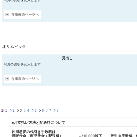
写真の説明を記入します
オリムピック
見出し
写真の説明を記入します
1
2
3
4
5
6
7
8
■お支払い方法と配送料について
佐川急便の代引き手数料
は
通販代金（商品代金＋配送料） ～\10,000以下 代引き手数料