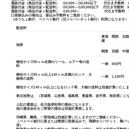
通販代金（商品代金＋配送料） \10,000～\30,000以下 代引き手数
通販代金（商品代金＋配送料） \30,000～\100,000以下 代引き手数
通販代金（商品代金＋配送料） \100,000～ 代引き手数
口座振込みの場合は、振込み手数料をご負担ください。
（ゆうちょ銀行、ペイペイ銀行（旧ジャパンネット銀行）利用になります）
配送料
東海 関西 北陸
越
地帯
関東 四国 中
梱包サイズ80ｃｍ未満のリール、ルアー等の送
一律 650円
料
梱包サイズ80ｃｍ以上140ｃｍ未満のロッド、大
一律 1,100円
物等の送料
梱包サイズ140ｃｍ以上になるロッド等、大物の送料は別途計算いたし
東北地帯は、（宮城県、山形県、福島県、青森県、岩手県、秋田県）に
上記の運賃は、佐川急便利用の場合になります。
他の運送会社をご希望の場合は別途計算致します。
沖縄県、離島、一部地域は別途計算いたしますのでご連絡ください。
（ペイペイ銀行口座または郵便口座振込みで、飛脚ゆうパケット、郵パ
用）