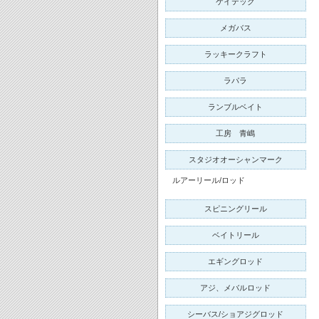
ケイテック
メガバス
ラッキークラフト
ラパラ
ランブルベイト
工房 青嶋
スタジオオーシャンマーク
ルアーリール/ロッド
スピニングリール
ベイトリール
エギングロッド
アジ、メバルロッド
シーバス/ショアジグロッド