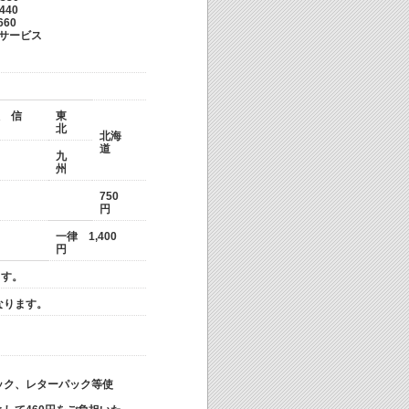
料 \440
料 \660
料 サービス
 信
東
北
北海
道
九
国
州
750
円
一律 1,400
円
ます。
なります。
ック、レターパック等使