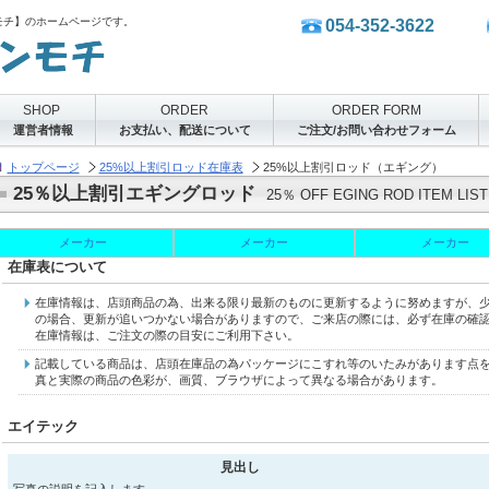
モチ】のホームページです。
054-352-3622
SHOP
ORDER
ORDER FORM
運営者情報
お支払い、配送について
ご注文/お問い合わせフォーム
トップページ
25%以上割引ロッド在庫表
25%以上割引ロッド（エギング）
25％以上割引エギングロッド
25％ OFF EGING ROD ITEM LIST
メーカー
メーカー
メーカー
在庫表について
在庫情報は、店頭商品の為、出来る限り最新のものに更新するように努めますが、
の場合、更新が追いつかない場合がありますので、ご来店の際には、必ず在庫の確
在庫情報は、ご注文の際の目安にご利用下さい。
記載している商品は、店頭在庫品の為パッケージにこすれ等のいたみがあります点
真と実際の商品の色彩が、画質、ブラウザによって異なる場合があります。
エイテック
見出し