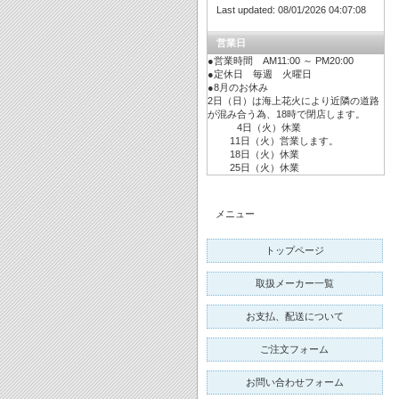
Last updated: 08/01/2026 04:07:08
営業日
●営業時間 AM11:00 ～ PM20:00
●定休日 毎週 火曜日
●8月のお休み
2日（日）は海上花火により近隣の道路
が混み合う為、18時で閉店します。
4日（火）休業
11日（火）営業します。
18日（火）休業
25日（火）休業
メニュー
トップページ
取扱メーカー一覧
お支払、配送について
ご注文フォーム
お問い合わせフォーム