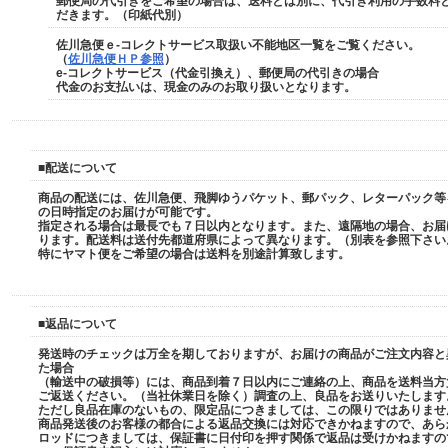
郵便局の代引きをご希望の場合は、送料とは別に、代引き利用の手数料と
だきます。（印紙代別）
佐川急便ｅ-コレクトサービス取扱い不能地区一覧をご覧ください。
（
佐川急便ＨＰ参照
）
e-コレクトサービス（代金引換え）、郵便局の代引きの場合
代金のお支払いは、
現金のみ
のお取り扱いとなります。
■配送について
商品の配送には、佐川急便、飛脚ゆうパケット、郵パック、レターパック等
の日時指定のお届けが可能です。
指定される場合は最長でも７日以内となります。また、遠隔地の場合、お届
ります。配送料は送付先都道府県によって異なります。（別表を参照下さい
特にヤマト便をご希望の場合は送料を別途計算致します。
■返品について
発送時のチェックは万全を期しておりますが、お届けの商品がご注文内容と
た場合
（輸送中の破損等）には、商品到着７日以内にご連絡の上、商品を送料当方
ご返送ください。（当社休業日を除く）調査の上、良品をお送りいたします
ただし良品在庫のないもの、限定品につきましては、この限りではありませ
商品発送後のお客様の都合による返品交換には対応できかねますので、あら
ロッドにつきましては、保証書に日付印を押す関係で返品は受けかねますの