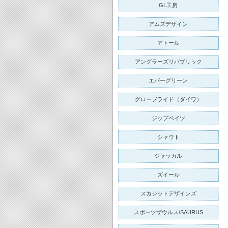
GL工房
アムズデザイン
アトール
アングラーズリパブリック
エバーグリーン
グローブライド（ダイワ）
ジップベイツ
シャウト
ジャッカル
ズイール
スカジットデザインズ
スポーツザウルス/SAURUS