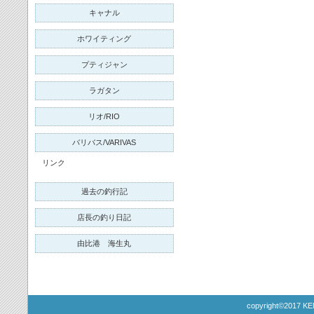
キャナル
ホワイティング
プティジャン
ラガタン
リオ/RIO
バリバス/VARIVAS
リンク
過去の釣行記
店長の釣り日記
由比港 海生丸
copyright©2017 KE