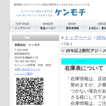
静岡県の【ルアーとフライ用品の専門店ケンモチ】のホームページです。
TOP PAGE
MAKER
SHOP
ORD
トップページ
取扱メーカー
運営者情報
お支払い、配
トップページ
25
ショップ情報
バル）
有限会社 ケンモチ
〒424-0945
25％以上割引アジ・
静岡県静岡市
清水区美濃輪町1-18
TEL.054-352-3622
メーカー
ホームペジ管理者 剣持 稔明
在庫表について
お問い合わせフォーム
→ショップ案内
在庫情報は、店
努めますが、少
つかない場合が
さる様にして下
在庫情報は、ご