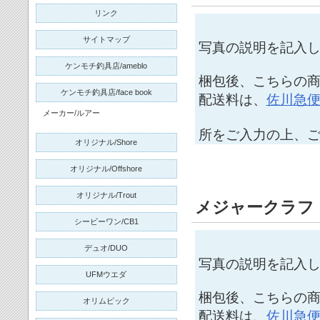
リンク
サイトマップ
写真の説明を記入
ケンモチ釣具店/ameblo
梱包後、こちらの商
ケンモチ釣具店/face book
配送料は、
佐川急
メーカー/ルアー
所をご入力の上、
オリジナル/Shore
オリジナル/Offshore
オリジナル/Trout
メジャークラフ
シービーワン/CB1
デュオ/DUO
写真の説明を記入
UFMウエダ
梱包後、こちらの商
オリムピック
配送料は、
佐川急