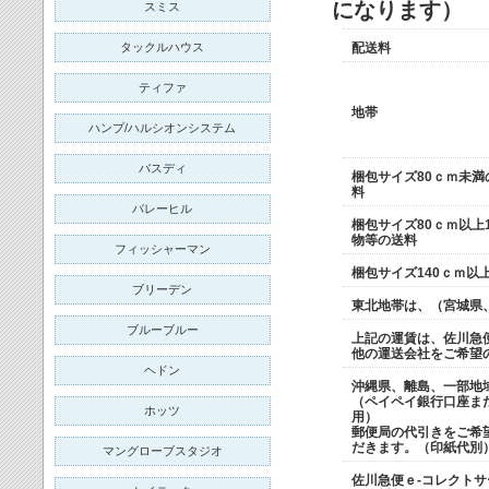
になります）
スミス
タックルハウス
配送料
ティファ
地帯
ハンプ/ハルシオンシステム
バスディ
梱包サイズ80ｃｍ未
料
バレーヒル
梱包サイズ80ｃｍ以上
物等の送料
フィッシャーマン
梱包サイズ140ｃｍ
ブリーデン
東北地帯は、（宮城県
ブルーブルー
上記の運賃は、佐川急
他の運送会社をご希望
ヘドン
沖縄県、離島、一部地
（ペイペイ銀行口座ま
ホッツ
用）
郵便局の代引きをご希
だきます。（印紙代別
マングローブスタジオ
佐川急便ｅ-コレクト