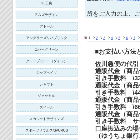
GL工房
所をご入力の上、
アムズデザイン
アトール
アングラーズリパブリック
1
2
3
4
5
6
7
エバーグリーン
■お支払い方法
グローブライド（ダイワ）
佐川急便の代引
通販代金（商
ジップベイツ
引き手数料 
通販代金（商品代
シャウト
引き手数料 
ジャッカル
通販代金（商品代金
引き手数料 
ズイール
通販代金（商
スカジットデザインズ
引き手数料 
口座振込みの場
スポーツザウルス/SAURUS
（ゆうちょ銀行