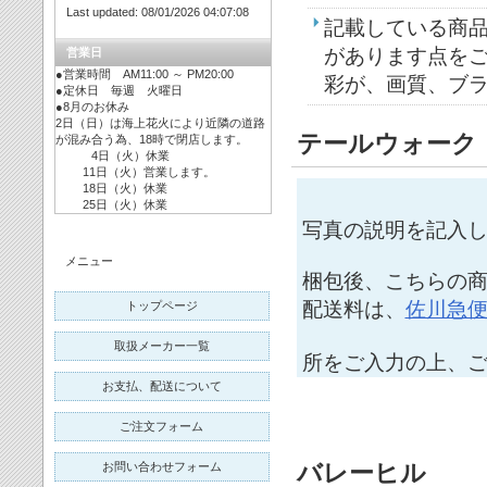
Last updated: 08/01/2026 04:07:08
記載している商
があります点を
営業日
●営業時間 AM11:00 ～ PM20:00
彩が、画質、ブ
●定休日 毎週 火曜日
●8月のお休み
2日（日）は海上花火により近隣の道路
テールウォーク
が混み合う為、18時で閉店します。
4日（火）休業
11日（火）営業します。
18日（火）休業
25日（火）休業
写真の説明を記入
メニュー
梱包後、こちらの商
配送料は、
佐川急
トップページ
取扱メーカー一覧
所をご入力の上、
お支払、配送について
ご注文フォーム
お問い合わせフォーム
バレーヒル