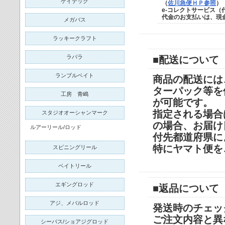
ケイテック
（
佐川急便ＨＰ参照
e-コレクトサービス
代金のお支払いは、
現
メガバス
ラッキークラフト
ラパラ
■配送について
ランブルベイト
商品の配送には
ターパック等を
工房 青嶋
が可能です。
指定される場合
スタジオオーシャンマーク
の場合、お届け
ルアーリール/ロッド
付先都道府県に
特にヤマト便を
スピニングリール
ベイトリール
エギングロッド
■返品について
アジ、メバルロッド
発送時のチェッ
ご注文内容と異
シーバス/ショアジグロッド